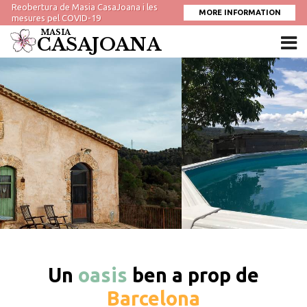
Reobertura de Masia CasaJoana i les
MORE INFORMATION
mesures pel COVID-19
MASIA
CASAJOANA
Un
oasis
ben a prop de
Barcelona