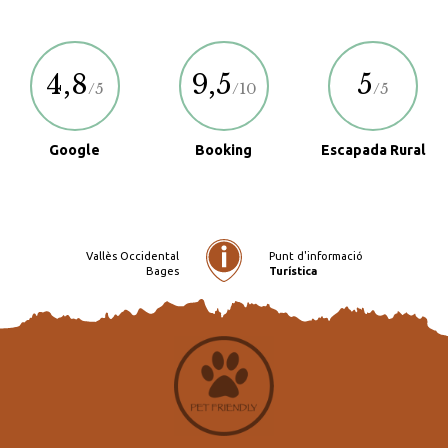
4,8
9,5
5
/5
/10
/5
Google
Booking
Escapada Rural
Vallès Occidental
Punt d'informació
Bages
Turística