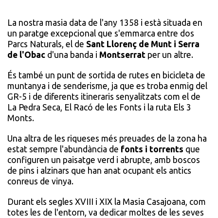
La nostra masia data de l'any 1358 i està situada en
un paratge excepcional que s'emmarca entre dos
Parcs Naturals, el de
Sant Llorenç de Munt i Serra
de l'Obac
d'una banda i
Montserrat
per un altre.
És també un punt de sortida de rutes en bicicleta de
muntanya i de senderisme, ja que es troba enmig del
GR-5 i de diferents itineraris senyalitzats com el de
La Pedra Seca, El Racó de les Fonts i la ruta Els 3
Monts.
Una altra de les riqueses més preuades de la zona ha
estat sempre l'abundància de
fonts i torrents
que
configuren un paisatge verd i abrupte, amb boscos
de pins i alzinars que han anat ocupant els antics
conreus de vinya.
Durant els segles XVIII i XIX la Masia Casajoana, com
totes les de l'entorn, va dedicar moltes de les seves