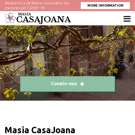
Reobertura de Masia CasaJoana i les
MORE INFORMATION
mesures pel COVID-19
MASIA
CASAJOANA
Coneix-nos
Masia CasaJoana